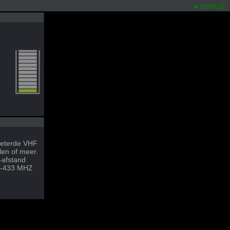
15:00:22
rbeterde VHF
len of meer.
e-afstand
28-433 MHZ