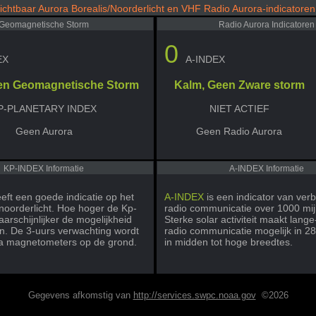
ichtbaar Aurora Borealis/Noorderlicht en VHF Radio Aurora-indicatoren
Geomagnetische Storm
Radio Aurora Indicatoren
0
EX
A-INDEX
en Geomagnetische Storm
Kalm, Geen Zware storm
P-PLANETARY INDEX
NIET ACTIEF
Geen Aurora
Geen Radio Aurora
KP-INDEX Informatie
A-INDEX Informatie
eft een goede indicatie op het
A-INDEX
is een indicator van ve
 noorderlicht. Hoe hoger de Kp-
radio communicatie over 1000 mij
arschijnlijker de mogelijkheid
Sterke solar activiteit maakt lang
en. De 3-uurs verwachting wordt
radio communicatie mogelijk in 
ia magnetometers op de grond.
in midden tot hoge breedtes.
Gegevens afkomstig van
http://services.swpc.noaa.gov
©2026