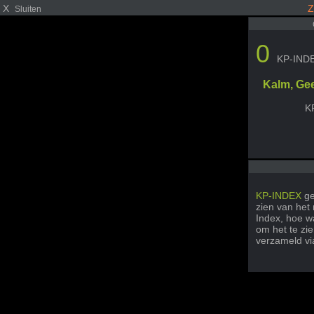
X
Z
Sluiten
0
KP-IND
Kalm, Ge
K
KP-INDEX
ge
zien van het
Index, hoe wa
om het te zi
verzameld v