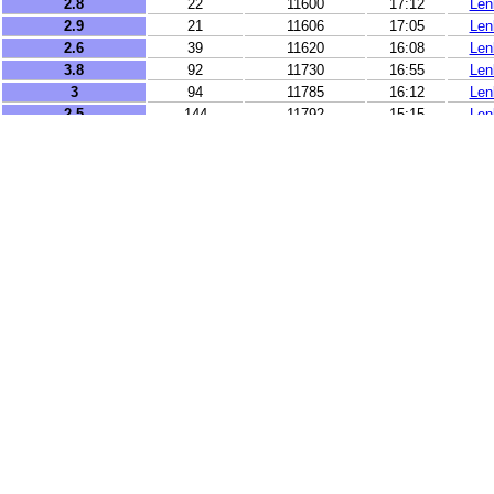
2.8
22
11600
17:12
Len
2.9
21
11606
17:05
Len
2.6
39
11620
16:08
Len
3.8
92
11730
16:55
Len
3
94
11785
16:12
Len
2.5
144
11792
15:15
Len
2.6
68.8
11896
15:47
Len
3.3
6
11921
17:22
Len
4.4
140
15941
15:09
Len
3.2
193.9
18307
15:13
Len