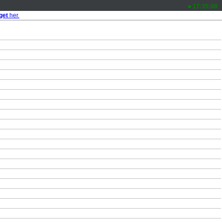
17:35:08
get
her.