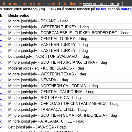
Informasjon om jordskjelv med tillatelse av
www.emsc-csem.org/
r sortert etter:
avstand (km)
. Klikk for å sortere tabellen på
tid
her.
eller på
omfan
k
Beskrivelse
k
Mindre jordskjelv - POLAND - I dag
k
Mindre jordskjelv - WESTERN TURKEY - I dag
k
Mindre jordskjelv - DODECANESE IS.-TURKEY BORDER REG - I dag
k
Mindre jordskjelv - CENTRAL TURKEY - I dag
k
Mindre jordskjelv - EASTERN TURKEY - I dag
k
Mindre jordskjelv - EASTERN TURKEY - I dag
k
Lett jordskjelv - NORTH OF SVALBARD - I dag
k
Mindre jordskjelv - SOUTHERN XINJIANG, CHINA - I dag
k
Moderat jordskjelv - KURIL ISLANDS - I dag
k
Mindre jordskjelv - WESTERN TEXAS - I dag
k
Mindre jordskjelv - NEVADA - I dag
k
Mindre jordskjelv - NORTHERN CALIFORNIA - I dag
k
Mindre jordskjelv - CENTRAL CALIFORNIA - I dag
k
Mindre jordskjelv - SOUTH AFRICA - I dag
k
Mindre jordskjelv - OFF COAST OF CENTRAL AMERICA - I dag
k
Mindre jordskjelv - TARAPACA, CHILE - I dag
k
Mindre jordskjelv - SOUTHERN SUMATRA, INDONESIA - I dag
k
Mindre jordskjelv - ATACAMA, CHILE - I dag
k
Lett jordskjelv - JAVA SEA - I dag