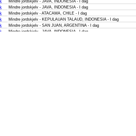
k
Mindre jordskjelv - JAVA, INDONESIA - I dag
k
Mindre jordskjelv - JAVA, INDONESIA - I dag
k
Mindre jordskjelv - ATACAMA, CHILE - I dag
k
Mindre jordskjelv - KEPULAUAN TALAUD, INDONESIA - I dag
k
Mindre jordskjelv - SAN JUAN, ARGENTINA - I dag
k
Mindre jordskjelv - JAVA, INDONESIA - I dag
k
Mindre jordskjelv - COQUIMBO, CHILE - I dag
k
Mindre jordskjelv - SULAWESI, INDONESIA - I dag
k
Lett jordskjelv - TONGA - I dag
k
Mindre jordskjelv - NORTH ISLAND OF NEW ZEALAND - I dag