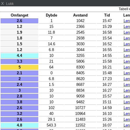
X
Lukk
Tabell e
Omfanget
Dybde
Avstand
Tid
Len
2.6
1
1042
15:47
Len
1.2
15
2366
15:29
Len
1.9
11.8
2545
16:58
Len
1.8
7
2938
15:54
Len
1.5
14.6
3030
16:52
Len
1.2
6.8
3044
16:55
Len
4.4
10
3255
14:55
Len
3.3
21
5806
15:58
Len
5
64
8300
16:21
Len
2.1
0
8405
15:48
Len
2
6.8
8620
17:23
Len
2.4
1.5
8687
16:27
Len
3
10
8834
16:27
Len
2.8
10
9058
15:57
Len
3.8
10
9482
15:11
Len
2.6
102
10727
14:59
Len
3.2
40
10964
16:10
Len
2.6
29.1
11483
15:26
Len
4.8
543.3
11552
16:07
Len