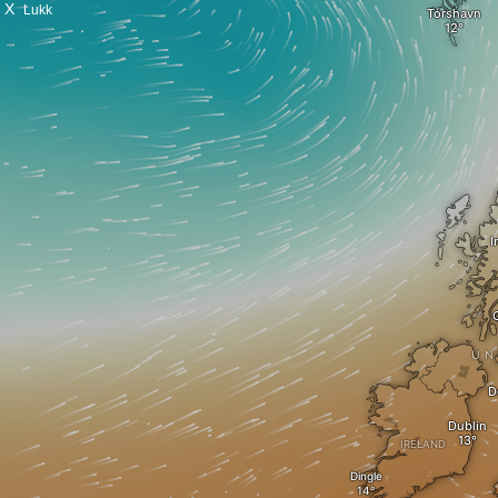
X
Lukk