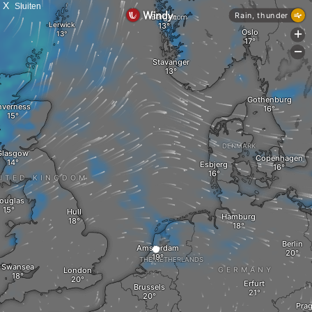
X
Sluiten