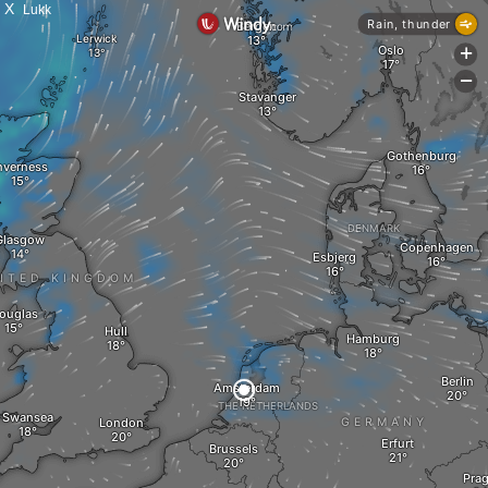
X
Lukk