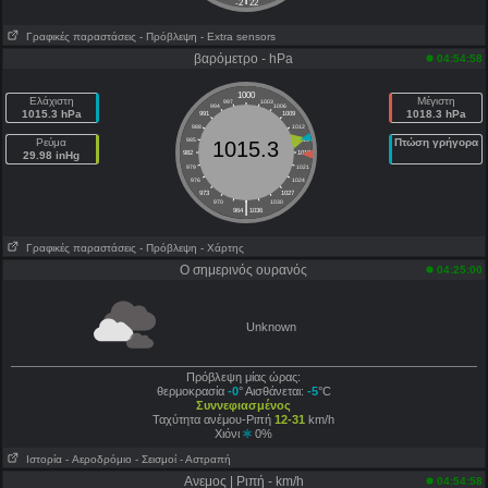
-2
22
Γραφικές παραστάσεις
- Πρόβλεψη
- Extra sensors
βαρόμετρο - hPa
04:54:58
1000
Ελάχιστη
Μέγιστη
997
1003
994
1006
1015.3 hPa
1018.3 hPa
991
1009
988
1012
Ρεύμα
985
1015
Πτώση γρήγορα
1015.3
29.98 inHg
982
1018
979
1021
976
1024
973
1027
|
970
1030
964
1036
Γραφικές παραστάσεις
- Πρόβλεψη
- Χάρτης
Ο σημερινός ουρανός
04:25:00
Unknown
Πρόβλεψη μίας ώρας:
θερμοκρασία
-0
° Αισθάνεται:
-5
°C
Συννεφιασμένος
Ταχύτητα ανέμου-Ριπή
12-31
km/h
Χιόνι
0%
Ιστορία
- Aεροδρόμιο
- Σεισμοί
- Αστραπή
Ανεμος | Ριπή - km/h
04:54:58