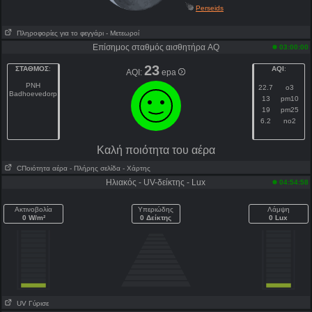
Perseids
Πληροφορίες για το φεγγάρι
- Μετεωροί
Επίσημος σταθμός αισθητήρα AQ
03:00:00
23
ΣΤΑΘΜΟΣ
:
AQI
:
AQI:
epa
PNH
22.7
o3
Badhoevedorp
13
pm10
19
pm25
6.2
no2
Kαλή ποιότητα του αέρα
CΠοιότητα αέρα
- Πλήρης σελίδα
- Χάρτης
Ηλιακός - UV-δείκτης - Lux
04:54:58
Ακτινοβολία
Υπεριώδης
Λάμψη
0 W/m²
0 Δείκτης
0 Lux
UV Γύρισε