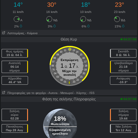
14°
30°
18°
23°
11 km/h
16 km/h
10 km/h
23 km/h
Α
ΝΔ
ΝΔ
ΒΔ
2%
3%
6%
15%
Λεπτομέριες
- Κείμενα
Θέση Κυρ
04:57:08
11
13
Φως ημέρας
Σκοτάδι
10
14
15 Ω. 04 λ.
09
15
8 Ω. 56 λ.
08
16
Εκτιμώμενη
07
17
Ανατολή
ηλιοβασίλεμα
1
17
06
18
06:14
Ω.
λ.
21:18
05
19
σήμερα
σήμερα
Μέχρι την
04
20
ανατολή
03
21
Aζιμούθιο
Ανύψωση
02
22
46.4° VA
01
23
-10.3°
Πληροφορίες για το φεγγάρι
- Αυrora
- Μετεωροί
- Χάρτης
- ISS
Φάση της σελήνης Πληροφορίες
04:57:08
Σελήνη
Σελήνη
αύριο
σήμερα
18%
02:28
19:44
Φωτεινότητα
Πανσέληνος
Νέα Σελήνη
Εξαφανισμένη
Παρ 28 Αυγ
Τετ 12 Αυγ
ημισέληνο