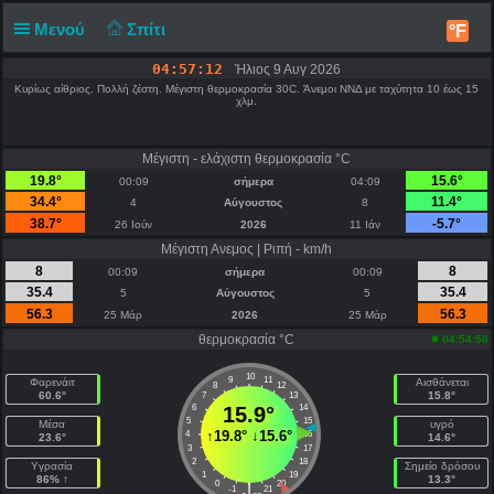
Μενού
Σπίτι
°F
04:57:12
Ήλιος 9 Αυγ 2026
Κυρίως αίθριος. Πολλή ζέστη. Μέγιστη θερμοκρασία 30C. Άνεμοι ΝΝΔ με ταχύτητα 10 έως 15
χλμ.
Μέγιστη - ελάχιστη θερμοκρασία °C
19.8°
15.6°
00:09
σήμερα
04:09
34.4°
11.4°
4
Αύγουστος
8
38.7°
-5.7°
26 Ιούν
2026
11 Ιάν
Μέγιστη Ανεμος | Ριπή - km/h
8
8
00:09
σήμερα
00:09
35.4
35.4
5
Αύγουστος
5
56.3
56.3
25 Μάρ
2026
25 Μάρ
θερμοκρασία °C
04:54:58
10
9
11
Φαρενάιτ
Αισθάνεται
8
12
60.6°
15.8°
7
13
6
15.9°
14
5
15
Μέσα
υγρό
↑
19.8°
↓
15.6°
4
16
23.6°
14.6°
3
17
2
18
Υγρασία
Σημείο δρόσου
1
19
86% ↑
13.3°
0
20
|
-1
21