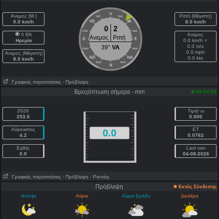
V
Ανεμος (Μ.)
Ριπή (Μέγιστη)
VVD
VVA
0.0 km/h
VD
VA
8.0 km/h
0
2
DVD
AVA
0 Bft
Ανεμος
Ανεμος
Ριπή
D
E
Ηρεμία
0.0 km/h =
0.0 m/s
39°
VA
DND
ANA
0.0 mph
Ανεμος (Μέγιστη)
ND
NA
0.0 kts
8.0 km/h
NND
NNA
N
Γραφικές παραστάσεις
- Πρόβλεψη
Βροχόπτωση σήμερα - mm
04:54:58
2026
Τιμή/ ω
253.6
0.000
Αύγουστος
ET
0.0
4.2
0.0762
Εχθές
Last rain
0.0
04-08-2026
Γραφικές παραστάσεις
- Πρόβλεψη
- Ραντάρ
Πρόβλεψη
Εκτός Σύνδεσης
Απόψε
Αύριο
Αύριο βράδυ
Δευτέρα