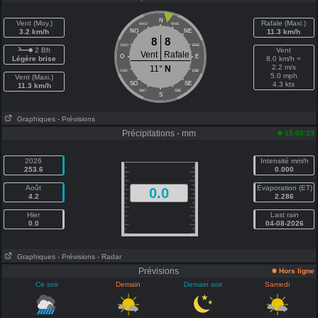
N
Vent (Moy.)
Rafale (Maxi.)
NNO
NNE
3.2 km/h
NO
NE
11.3 km/h
8
8
ONO
ENE
2 Bft
Vent
Vent
Rafale
O
E
Légère brise
8.0 km/h =
2.2 m/s
11°
N
OSO
ESE
5.0 mph
Vent (Maxi.)
SO
SE
4.3 kts
11.3 km/h
SSO
SSE
S
Graphiques
- Prévisions
Précipitations - mm
15:09:23
2026
Intensité mm/h
253.6
0.000
Août
Évaporation (ET)
0.0
4.2
2.286
Hier
Last rain
0.0
04-08-2026
Graphiques
- Prévisions
- Radar
Prévisions
Hors ligne
Ce soir
Demain
Demain soir
Samedi