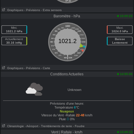
8
32
Graphiques
- Prévisions
- Extra sensors
Baromètre - hPa
15:09:23
1000
Mini.
Maxi.
997
1003
994
1006
1021.2 hPa
1024.0 hPa
991
1009
988
1012
Actuellement
985
1015
Baisse
1021.2
30.16 inHg
982
1018
Lentement
979
1021
976
1024
973
1027
|
970
1030
964
1036
Graphiques
- Prévisions
- Carte
Conditions Actuelles
14:55:00
Unknown
Prévisions d'une heure:
Température
6
°C
Nuageux
Vitesse du Vent -Rafale
22-48
km/h
Pluie
0%
Climatologie
- Aéroport
- Tremblements de terre
- Foudre
Vent | Rafale - km/h
15:09:23