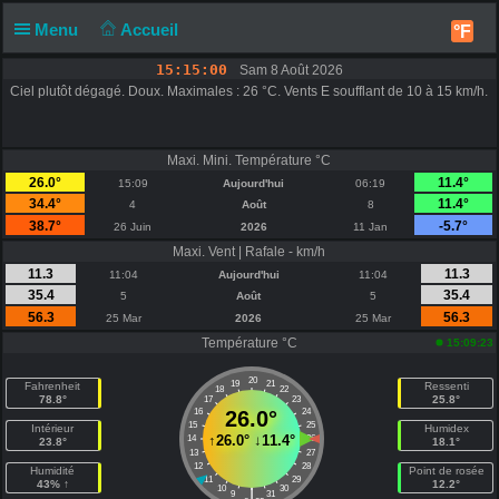
Menu
Accueil
°F
15:15:00
Sam 8 Août 2026
Ciel plutôt dégagé. Doux. Maximales : 26 °C. Vents E soufflant de 10 à 15 km/h.
Maxi. Mini. Température °C
26.0°
11.4°
15:09
Aujourd'hui
06:19
34.4°
11.4°
4
Août
8
38.7°
-5.7°
26 Juin
2026
11 Jan
Maxi. Vent | Rafale - km/h
11.3
11.3
11:04
Aujourd'hui
11:04
35.4
35.4
5
Août
5
56.3
56.3
25 Mar
2026
25 Mar
Température °C
15:09:23
20
19
21
Fahrenheit
Ressenti
18
22
78.8°
25.8°
17
23
16
26.0°
24
15
25
Intérieur
Humidex
↑
26.0°
↓
11.4°
14
26
23.8°
18.1°
13
27
12
28
Humidité
Point de rosée
11
29
43% ↑
12.2°
10
30
|
9
31