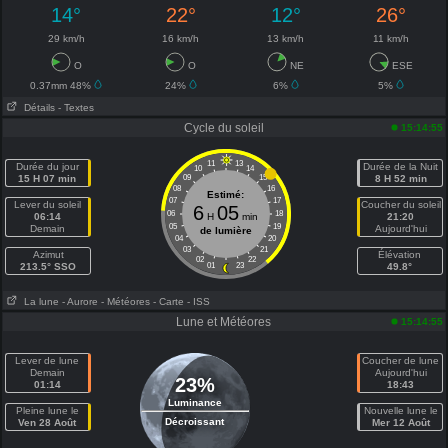
14°
22°
12°
26°
29 km/h
16 km/h
13 km/h
11 km/h
O
O
NE
ESE
0.37mm 48%
24%
6%
5%
Détails
- Textes
Cycle du soleil
15:14:55
11
13
Durée du jour
Durée de la Nuit
10
14
15 H 07 min
09
15
8 H 52 min
08
16
Estimé:
07
17
Lever du soleil
Coucher du soleil
6
05
06
18
06:14
H
min
21:20
05
19
Demain
Aujourd'hui
de lumière
04
20
03
21
Azimut
Élévation
02
22
213.5° SSO
01
23
49.8°
La lune
- Aurore
- Météores
- Carte
- ISS
Lune et Météores
15:14:55
Lever de lune
Coucher de lune
Demain
Aujourd'hui
23%
01:14
18:43
Luminance
Pleine lune le
Nouvelle lune le
Décroissant
Ven 28 Août
Mer 12 Août