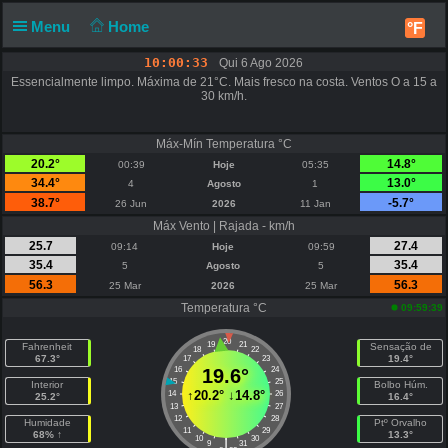
Menu
Home
°F
10:00:33
Qui 6 Ago 2026
Essencialmente limpo. Máxima de 21°C. Mais fresco na costa. Ventos O a 15 a
30 km/h.
Máx-Mín Temperatura °C
20.2°
14.8°
00:39
Hoje
05:35
34.4°
13.0°
4
Agosto
1
38.7°
-5.7°
26 Jun
2026
11 Jan
Máx Vento | Rajada - km/h
25.7
27.4
09:14
Hoje
09:59
35.4
35.4
5
Agosto
5
56.3
56.3
25 Mar
2026
25 Mar
Temperatura °C
09:59:39
20
19
21
Fahrenheit
Sensação de
18
22
67.3°
19.4°
17
23
16
19.6°
24
15
25
Interior
Bolbo Húm.
↑
20.2°
↓
14.8°
14
26
25.2°
16.4°
13
27
12
28
Humidade
Ptº Orvalho
11
29
68% ↑
13.3°
10
30
|
9
31