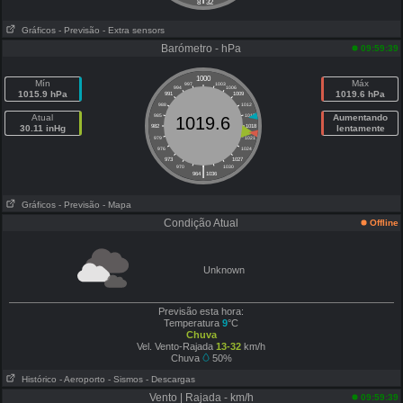
8
32
Gráficos
- Previsão
- Extra sensors
Barómetro - hPa
09:59:39
1000
Mín
Máx
997
1003
994
1006
1015.9 hPa
1019.6 hPa
991
1009
988
1012
Atual
985
1015
Aumentando
1019.6
30.11 inHg
982
1018
lentamente
979
1021
976
1024
973
1027
|
970
1030
964
1036
Gráficos
- Previsão
- Mapa
Condição Atual
Offline
Unknown
Previsão esta hora:
Temperatura
9
°C
Chuva
Vel. Vento-Rajada
13-32
km/h
Chuva
50%
Histórico
- Aeroporto
- Sismos
- Descargas
Vento | Rajada - km/h
09:59:39