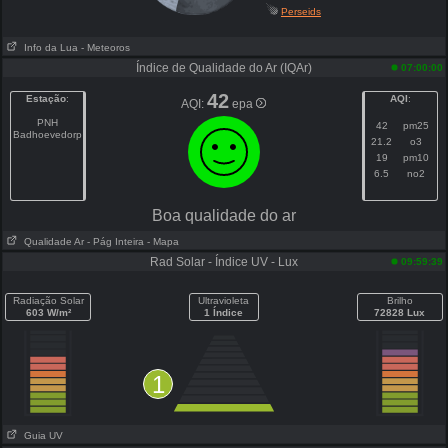
Perseids
Info da Lua
- Meteoros
Índice de Qualidade do Ar (IQAr)
07:00:00
42
Estação
:
AQI
:
AQI:
epa
PNH
42
pm25
Badhoevedorp
21.2
o3
19
pm10
6.5
no2
Boa qualidade do ar
Qualidade Ar
- Pág Inteira
- Mapa
Rad Solar - Índice UV - Lux
09:59:39
Radiação Solar
Ultravioleta
Brilho
603 W/m²
1 Índice
72828 Lux
1
Guia UV