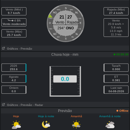
N
Vento (Méd )
Rajada (Máx)
NNO
NNL
9.7 km/h
NO
NL
27.4 km/h
21
27
ONO
LNL
4 Bft
Vento
Vento
Rajada
O
E
Vento moderado
20.9 km/h =
5.8 m/s
294°
ONO
OSO
LSL
13.0 mph
Vento (Máx)
SO
SL
11.3 kts
25.7 km/h
SSO
SSL
S
Gráficos
- Previsão
Chuva hoje - mm
09:59:39
2026
Taxa/h
253.6
0.000
Agosto
ET
0.0
4.2
0.381
Ontem
Last rain
0.0
04-08-2026
Gráficos
- Previsão
- Radar
Previsão
Offline
Hoje
Hoje à noite
Amanhã
Amanhã à noite