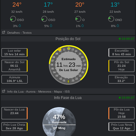
24°
17°
20°
13°
32 km/h
28 km/h
27 km/h
22 km/h
OSO
OSO
O
ONO
3%
5%
1%
8%
Detalhes
- Textos
Posição do Sol
10:00:27
11
13
Luz solar
Escuridão
10
14
15 hrs 14 min
09
15
8 hrs 45 min
08
16
Estimado
07
17
Nascer do Sol
Pôr do Sol
11
23
06
18
06:11
hrs
min
21:24
05
19
Amanhã
Hoje
De Luz Solar
04
20
03
21
Azimute
Elevação
02
22
106.9° LSL
01
23
33.2°
Info da Lua
- Aurora
- Meteoros
- Mapa
- ISS
Info Fase da Lua
10:00:27
Nascer da Lua
Pôr da Lua
23:44
Hoje
47%
15:58
Iluminada
Próx Lua Cheia
Próx Lua Nova
Qtº Ming
Sex 28 Ago
Qua 12 Ago