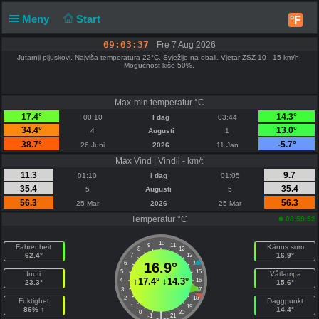
Meny
Start
°F
09:03:37
Fre 7 Aug 2026
Jutarnji pljuskovi. Najviša temperatura 22°C. Svježije na obali. Vjetar ZSZ 10 - 15 km/h.
Mogućnost kiše 50%.
Max-min temperatur °C
17.4°
14.3°
00:10
I dag
03:44
34.4°
13.0°
4
Augusti
1
38.7°
-5.7°
26 Juni
2026
11 Jan
Max Vind | Vindil - km/t
11.3
9.7
01:10
I dag
01:05
35.4
35.4
5
Augusti
5
56.3
56.3
25 Mar
2026
25 Mar
Temperatur °C
08:59:52
10
9
11
Fahrenheit
Känns som
8
12
62.4°
16.9°
7
13
6
16.9°
14
5
15
Inuti
Våtlampa
↑
17.4°
↓
14.3°
4
16
23.3°
15.6°
3
17
2
18
Fuktighet
Daggpunkt
1
19
86% ↑
14.4°
0
20
|
-1
21