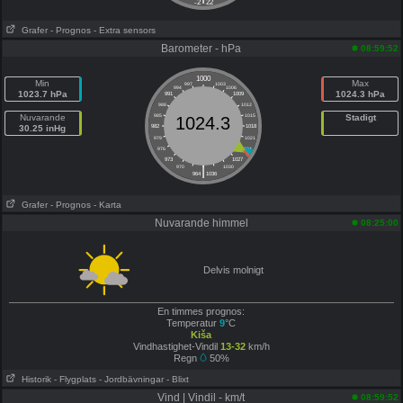
-2
22
Grafer
- Prognos
- Extra sensors
Barometer - hPa
08:59:52
1000
Min
Max
997
1003
994
1006
1023.7 hPa
1024.3 hPa
991
1009
988
1012
Nuvarande
985
1015
Stadigt
1024.3
30.25 inHg
982
1018
979
1021
976
1024
973
1027
|
970
1030
964
1036
Grafer
- Prognos
- Karta
Nuvarande himmel
08:25:00
Delvis molnigt
En timmes prognos:
Temperatur
9
°C
Kiša
Vindhastighet-Vindil
13-32
km/h
Regn
50%
Historik
- Flygplats
- Jordbävningar
- Blixt
Vind | Vindil - km/t
08:59:52