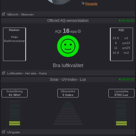
Perseids
Måninfo
- Meteorer
Officiell AQ-sensorstation
06:00:00
16
Station
:
AQI
:
AQI:
epa
PNH
15.8
o3
Badhoevedorp
8
pm10
11
pm25
10.8
no2
Bra luftkvalitet
Luftkvalitet
- Hel sida
- Karta
Solar - UV-index - Lux
08:59:52
Solstrålning
Ultraviolett
Ljusstyrka
81 W/m²
0 Index
9783 Lux
UV-guide