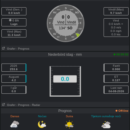
N
Vind (Gen. )
Vindil (Max)
NNV
NNÖ
NÖ
0.0 km/t
NV
9.7 km/t
0
0
VNV
ÖNÖ
0 Bft
Vind
Vind
Vindil
V
E
Lugn
0.0 km/h =
0.0 m/s
134°
SÖ
VSV
ÖSÖ
0.0 mph
Vind (Max)
SÖ
SV
0.0 kts
11.3 km/t
SSV
SSÖ
S
Grafer
- Prognos
Nederbörd idag - mm
08:59:52
2026
Fart/t
253.6
0.000
Augusti
ET
0.0
4.2
0.127
I går
Last rain
0.0
04-08-2026
Grafer
- Prognos
- Radar
Prognos
Off-line
Danas
Noćas
Sutra
Tijekom sutrašnje noći