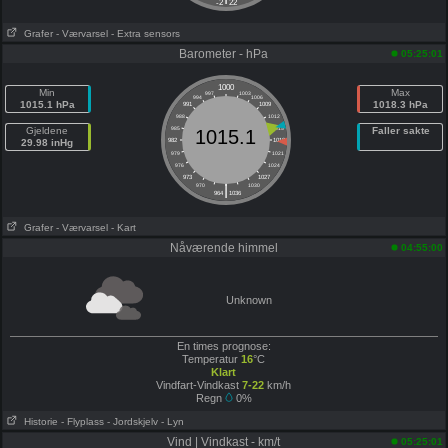
-2
22
Grafer
- Værvarsel
- Extra sensors
Barometer - hPa
05:25:01
1000
Min
Max
997
1003
994
1006
1015.1 hPa
1018.3 hPa
991
1009
988
1012
Gjeldene
985
1015
Faller sakte
1015.1
29.98 inHg
982
1018
979
1021
976
1024
973
1027
|
970
1030
964
1036
Grafer
- Værvarsel
- Kart
Nåværende himmel
04:55:00
Unknown
En times prognose:
Temperatur
16
°C
Klart
Vindfart-Vindkast
7-22
km/h
Regn
0%
Historie
- Flyplass
- Jordskjelv
- Lyn
Vind | Vindkast - km/t
05:25:01