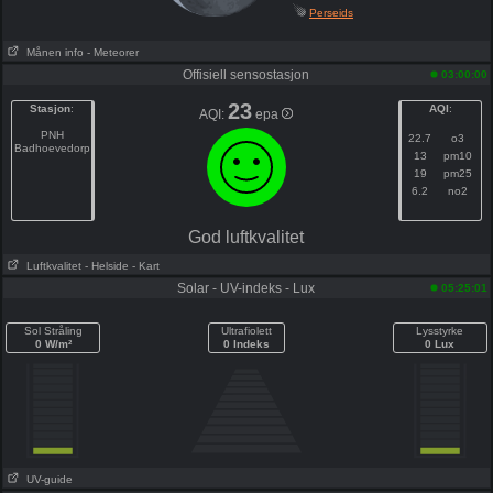
Perseids
Månen info
- Meteorer
Offisiell sensostasjon
03:00:00
23
Stasjon
:
AQI
:
AQI:
epa
PNH
22.7
o3
Badhoevedorp
13
pm10
19
pm25
6.2
no2
God luftkvalitet
Luftkvalitet
- Helside
- Kart
Solar - UV-indeks - Lux
05:25:01
Sol Stråling
Ultrafiolett
Lysstyrke
0 W/m²
0 Indeks
0 Lux
UV-guide