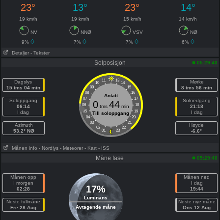
23°
13°
23°
14°
19 km/h
19 km/h
15 km/h
14 km/h
NV
NNØ
VSV
NØ
9%
7%
7%
6%
Detaljer
- Tekster
Solposisjon
05:29:40
11
13
Dagslys
Mørke
10
14
15 tms 04 min
09
15
8 tms 56 min
08
16
Antatt
07
17
Soloppgang
Solnedgang
0
44
06
18
06:14
tms
min
21:18
05
19
I dag
I dag
Till soloppgang
04
20
03
21
Azimuth
Høyde
02
22
53.2° NØ
01
23
-6.6°
Månen info
- Nordlys
- Meteorer
- Kart
- ISS
Måne fase
05:29:40
Månen opp
Månen ned
I morgen
I dag
17%
02:28
19:44
Luminans
Neste fullmåne
Neste nye måne
Avtagende måne
Fre 28 Aug
Ons 12 Aug