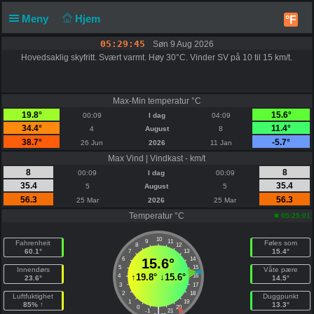
Meny
Hjem
°F
05:29:45
Søn 9 Aug 2026
Hovedsaklig skyfritt. Svært varmt. Høy 30°C. Vinder SV på 10 til 15 km/t.
Max-Min temperatur °C
19.8°
15.6°
00:09
I dag
04:09
34.4°
11.4°
4
August
8
38.7°
-5.7°
26 Jun
2026
11 Jan
Max Vind | Vindkast - km/t
8
8
00:09
I dag
00:09
35.4
35.4
5
August
5
56.3
56.3
25 Mar
2026
25 Mar
Temperatur °C
05:25:01
10
9
11
Fahrenheit
Føles som
8
12
60.1°
15.4°
7
13
6
15.6°
14
5
15
Innendørs
Våte pære
↑
19.8°
↓
15.6°
4
16
23.6°
14.5°
3
17
2
18
Luftfuktighet
Duggpunkt
1
19
85% ↑
13.3°
0
20
|
-1
21