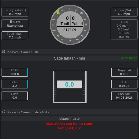
P
Tuuli (Keskim. )
Puhuri (Mak.)
PPL
PPI
0.0 mph
PL
PI
6.0 mph
0
0
LPL
IPI
0 Bft
Tuuli
Tuuli
Puhuri
L
E
Rauhoittaa
0.0 mph =
0.0 km/h
317°
PL
LESL
IEI
0.0 m/s
Tuuli (Mak.)
EL
EI
0.0 kts
7.0 mph
EEL
EEI
E
Kaaviot
- Sääennuste
Sade tänään - mm
02:00:13
2026
Nopeus/t
253.6
0.000
Elokuu
ET
0.0
4.2
0.0508
Eilen
Last rain
0.0
04-08-2026
Kaaviot
- Sääennuste
- Tutka
Sääennuste
(52): WU forecast file not ready
wufct_fi-FI_h.txt