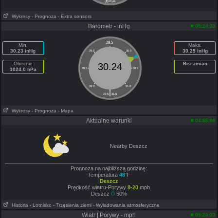
36
84
Wykresy
- Prognoza
- Extra sensors
Barometr - inHg
05:24:33
29.5
Min.
Maks.
30.23 inHg
30.25 inHg
29.0
30.0
Obecnie
Bez zmian
30.24
1024.0 hPa
28.5
30.5
28.0
31.0
|
27.5
31.5
Wykresy
- Prognoza
- Mapa
Aktualne warunki
04:55:00
Nearby Deszcz
Prognoza na najbliższą godzinę:
Temperatura
48
°F
Deszcz
Prędkość wiatru-Porywy
8-20
mph
Deszcz
50%
Historia
- Lotnisko
- Trzęsienia ziemi
- Wyładowania atmosferyczne
Wiatr | Porywy - mph
05:24:33