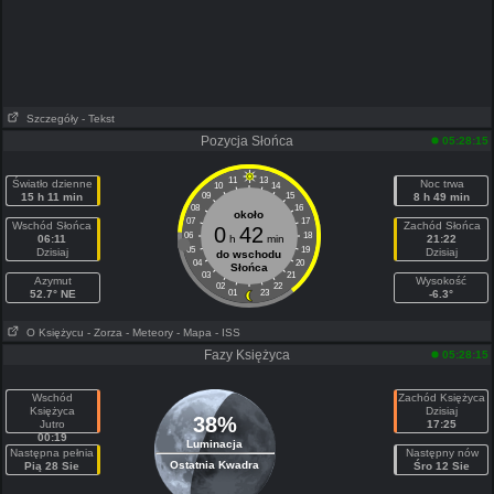
Szczegóły
- Tekst
Pozycja Słońca
05:28:15
11
13
Światło dzienne
Noc trwa
10
14
15 h 11 min
09
15
8 h 49 min
08
16
około
07
17
Wschód Słońca
Zachód Słońca
0
42
06
18
06:11
h
min
21:22
05
19
Dzisiaj
Dzisiaj
do wschodu
04
20
Słońca
03
21
Azymut
Wysokość
02
22
52.7° NE
01
23
-6.3°
O Księżycu
- Zorza
- Meteory
- Mapa
- ISS
Fazy Księżyca
05:28:15
Wschód
Zachód Księżyca
Księżyca
Dzisiaj
38%
Jutro
17:25
00:19
Luminacja
Następna pełnia
Następny nów
Ostatnia Kwadra
Pią 28 Sie
Śro 12 Sie