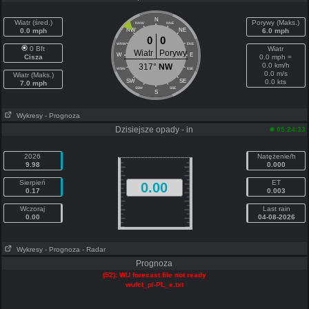
N
Wiatr (śred.)
Porywy (Maks.)
NNW
NNE
0.0 mph
NW
NE
6.0 mph
0
0
WNW
ENE
0 Bft
Wiatr
Wiatr
Porywy
W
E
Cisza
0.0 mph =
0.0 km/h
317°
NW
WSW
ESE
0.0 m/s
Wiatr (Maks.)
SW
SE
0.0 kts
7.0 mph
SSW
SSE
S
Wykresy
- Prognoza
Dzisiejsze opady - in
05:24:33
2026
Natężenie/h
9.98
0.000
Sierpień
ET
0.00
0.17
0.003
Wczoraj
Last rain
0.00
04-08-2026
Wykresy
- Prognoza
- Radar
Prognoza
(52): WU forecast file not ready
wufct_pl-PL_e.txt