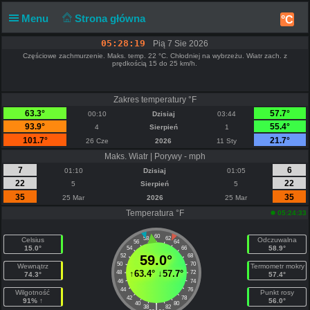
Menu
Strona główna
°C
05:28:19
Pią 7 Sie 2026
Częściowe zachmurzenie. Maks. temp. 22 °C. Chłodniej na wybrzeżu. Wiatr zach. z
prędkością 15 do 25 km/h.
Zakres temperatury °F
63.3°
57.7°
00:10
Dzisiaj
03:44
93.9°
55.4°
4
Sierpień
1
101.7°
21.7°
26 Cze
2026
11 Sty
Maks. Wiatr | Porywy - mph
7
6
01:10
Dzisiaj
01:05
22
22
5
Sierpień
5
35
35
25 Mar
2026
25 Mar
Temperatura °F
05:24:33
60
58
62
Celsius
Odczuwalna
56
64
15.0°
58.9°
54
66
52
59.0°
68
50
70
Wewnątrz
Termometr mokry
↑
63.4°
↓
57.7°
48
72
74.3°
57.4°
46
74
44
76
Wilgotność
Punkt rosy
42
78
91% ↑
56.0°
40
80
|
38
82