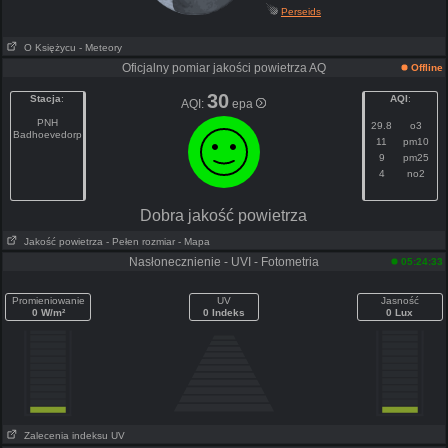
Perseids
O Księżycu
- Meteory
Oficjalny pomiar jakości powietrza AQ
Offline
30
Stacja
:
AQI
:
AQI:
epa
PNH
29.8
o3
Badhoevedorp
11
pm10
9
pm25
4
no2
Dobra jakość powietrza
Jakość powietrza
- Pełen rozmiar
- Mapa
Nasłonecznienie - UVI - Fotometria
05:24:33
Promieniowanie
UV
Jasność
0 W/m²
0 Indeks
0 Lux
Zalecenia indeksu UV