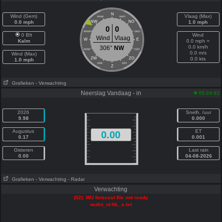
N
Wind (Gem)
Vlaag (Max)
NNW
NNO
0.0 mph
NW
NO
1.0 mph
0
0
WNW
ONO
0 Bft
Wind
Wind
Vlaag
W
E
Kalm
0.0 mph =
0.0 km/h
306°
NW
WZW
OZO
0.0 m/s
Wind (Max)
ZW
ZO
0.0 kts
1.0 mph
ZZW
ZZO
Z
Grafieken
- Verwachting
Neerslag Vandaag - in
05:24:41
2026
Snelh. /uur
9.98
0.000
Augustus
ET
0.00
0.17
0.001
Gisteren
Last rain
0.00
04-08-2026
Grafieken
- Verwachting
- Radar
Verwachting
(52): WU forecast file not ready
wufct_nl-NL_e.txt