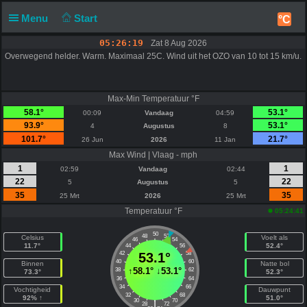
Menu
Start
°C
05:26:19
Zat 8 Aug 2026
Overwegend helder. Warm. Maximaal 25C. Wind uit het OZO van 10 tot 15 km/u.
Max-Min Temperatuur °F
58.1°
53.1°
00:09
Vandaag
04:59
93.9°
53.1°
4
Augustus
8
101.7°
21.7°
26 Jun
2026
11 Jan
Max Wind | Vlaag - mph
1
1
02:59
Vandaag
02:44
22
22
5
Augustus
5
35
35
25 Mrt
2026
25 Mrt
Temperatuur °F
05:24:41
50
48
52
Celsius
Voelt als
46
54
11.7°
52.4°
44
56
42
53.1°
58
40
60
Binnen
Natte bol
↑
58.1°
↓
53.1°
38
62
73.3°
52.3°
36
64
34
66
Vochtigheid
Dauwpunt
32
68
92% ↑
51.0°
30
70
|
28
72