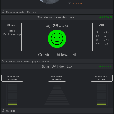
Perseids
Maan informatie
- Meteoren
Officiële lucht kwaliteit meting
03:00:00
26
Station
:
AQI
:
AQI:
epa
PNH
26
pm25
Badhoevedorp
14.9
o3
15
pm10
10.7
no2
Goede lucht kwaliteit
Luchtkwaliteit
- Niewe pagina
- Kaart
Solar - UV-Index - Lux
05:24:41
Zonnestraling
Ultraviolet
Herlderheid
0 W/m²
0 Index
0 Lux
UV gids