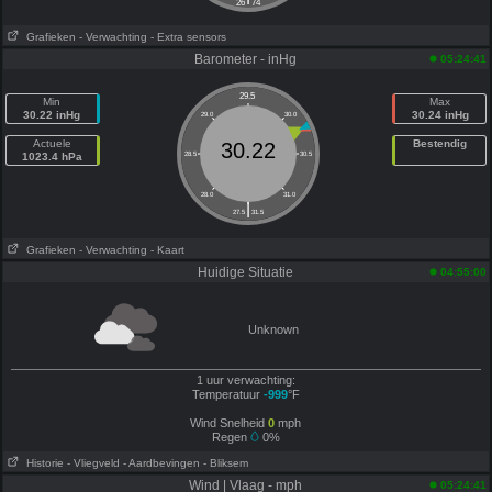
26
74
Grafieken
- Verwachting
- Extra sensors
Barometer - inHg
05:24:41
29.5
Min
Max
30.22 inHg
30.24 inHg
29.0
30.0
Actuele
Bestendig
30.22
1023.4 hPa
28.5
30.5
28.0
31.0
|
27.5
31.5
Grafieken
- Verwachting
- Kaart
Huidige Situatie
04:55:00
Unknown
1 uur verwachting:
Temperatuur
-999
°F
Wind Snelheid
0
mph
Regen
0%
Historie
- Vliegveld
- Aardbevingen
- Bliksem
Wind | Vlaag - mph
05:24:41