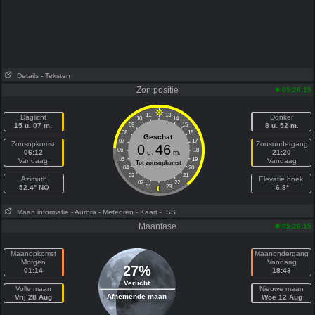
Details
- Teksten
Zon positie
05:26:15
11
13
Daglicht
Donker
10
14
15 u. 07 m.
09
15
8 u. 52 m.
08
16
Geschat:
07
17
Zonsopkomst
Zonsondergang
0
46
06
18
06:12
u.
m.
21:20
05
19
Vandaag
Vandaag
Tot zonsopkomst
04
20
03
21
Azimuth
Elevatie hoek
02
22
52.4° NO
01
23
-6.8°
Maan informatie
- Aurora
- Meteoren
- Kaart
- ISS
Maanfase
05:26:15
Maanopkomst
Maanondergang
Morgen
Vandaag
27%
01:14
18:43
Verlicht
Volle maan
Nieuwe maan
Afnemende maan
Vrij 28 Aug
Woe 12 Aug