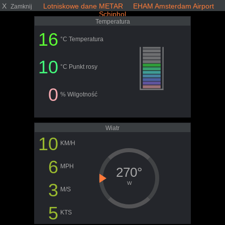
X
Lotniskowe dane METAR EHAM Amsterdam Airport
Zamknij
Schiphol
Temperatura
16
°C Temperatura
10
°C Punkt rosy
0
% Wilgotność
Wiatr
10
KM/H
6
MPH
270°
3
W
M/S
5
KTS