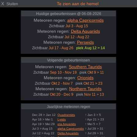
X
Te zien aan de hemel
Sluiten
Huidige gebeurtenissen @ 06-08-2026
Meteoren regen:
alpha Capricornids
Zichtbaar
Jul 3 - Aug 15
Meteoren regen:
Delta Aquariids
Zichtbaar
Jul 12 - Aug 22
Meteoren regen:
Perseids
Zichtbaar
Jul 17 - Aug 26
piek Aug 12 > 14
Volgende gebeurtenissen
Meteoren regen:
Southern Taurids
Zichtbaar
Sep 10 - Nov 19
piek
Okt 9 > 11
Meteoren regen:
Orionids
Zichtbaar
Okt 2 - Nov 7
piek
Okt 21 > 23
Meteoren regen:
Northern Taurids
Zichtbaar
Okt 20 - Dec 9
piek
Nov 11 > 13
Jaarlijkse meteoren regen
Dec 28 > Jan 12
Quadrantids
↑ Jan 3 > 5
Apr 16 > Mei 1
Lyrids
↑ Apr 21 > 23
Apr 19 > Mei 29
eta Aquariids
↑ Mei 5 > 7
Jul 3 > Aug 15
alpha Capricornids
↑ Jul 29 > 31
Jul 12 > Aug 22
Delta Aquariids
↑ Jul 29 > 31