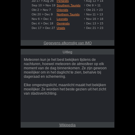
Jul 17 > Aug 26
Perseids
↑ Aug 12 > 14
Sep 10 > Nov 19
Southern Taurids
↑ Okt 9 > 11
Okt 2 > Nov 7
Orionids
↑ Okt 21 > 23
Okt 20 > Dec 9
Northern Taurids
↑ Nov 11 > 13
Nov 6 > Dec 1
Leonids
↑ Nov 16 > 18
Dec 4 > Dec 18
Geminids
↑ Dec 13 > 15
Dec 17 > Dec 27
Ursids
↑ Dec 21 > 23
Gegevens afkomstig van IMO
Uitleg
Meteoren kun je het best bekijken tijdens de
nachturen, hoewel meteoren de atmosfeer op elk
moment van de dag binnenkomen. Ze zijn gewoon
moeilijker om in het daglicht te zien, behalve bij
dageraad en schemering.
Elke omgevingslicht, maanlicht maakt het bekijken
moeilijker. Ze worden het beste gezien uit het zicht
van stadsverlichting.
Wikipedia